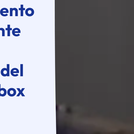
ento
nte
 del
 box