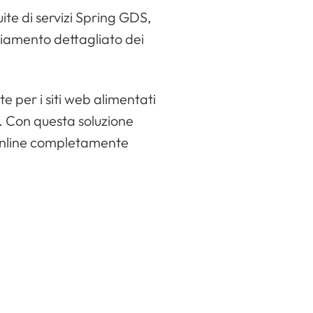
ite di servizi Spring GDS,
cciamento dettagliato dei
per i siti web alimentati
. Con questa soluzione
 online completamente
ossono ora essere gestiti
i rimanendo nel tuo
 quando prepari le
GDS per WooCommerce: è