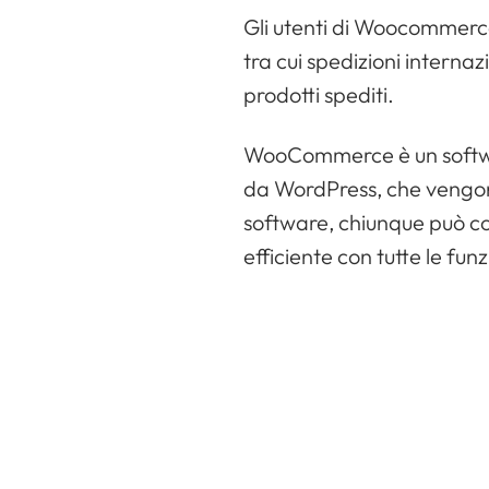
Gli utenti di Woocommerce 
tra cui spedizioni interna
prodotti spediti.
WooCommerce è un software
da WordPress, che vengono
software, chiunque può co
efficiente con tutte le fu
Con un unico plugin, tutte 
dal portale di WooCommerc
negozio online. Non è più
spedizioni, guadagna temp
Porta la tua attività a 