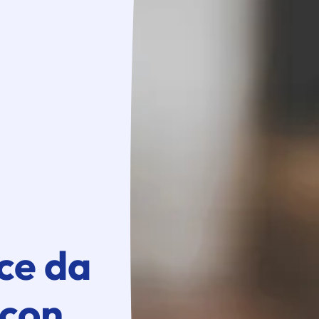
e da
 con