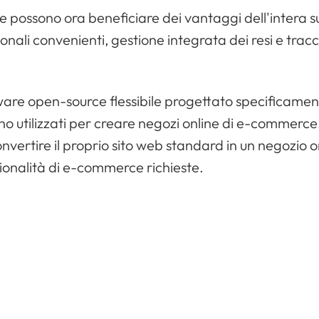
possono ora beneficiare dei vantaggi dell'intera su
zionali convenienti, gestione integrata dei resi e tra
 open-source flessibile progettato specificamente 
 utilizzati per creare negozi online di e-commerce
nvertire il proprio sito web standard in un negozio
nzionalità di e-commerce richieste.
le spedizioni e i resi internazionali con Spring GDS p
e. Gestisci le vendite e le spedizioni internazional
 necessario caricare o scaricare manualmente i dati
o prezioso per gestire e far crescere l'azienda.
un livello superiore installando il plugin Spring 