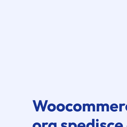
Woocommerc
ora spedisce