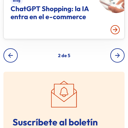
Blog
ChatGPT Shopping: la IA
entra en el e-commerce
Leer 
2 de 5
Suscríbete al boletín