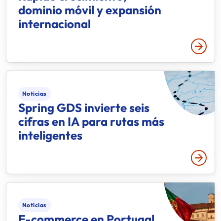
dominio móvil y expansión
internacional
Leer 
Noticias
Spring GDS invierte seis
cifras en IA para rutas más
inteligentes
Leer 
Noticias
E-commerce en Portugal