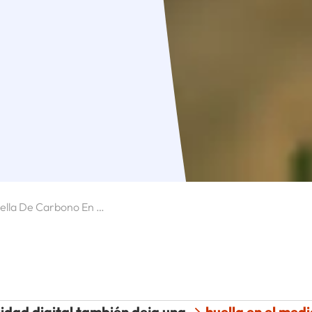
Calcular Huella De Carbono En Google Ads
cidad digital también deja una
huella en el med