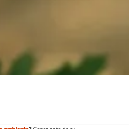
io ambiente
?
Consciente de su