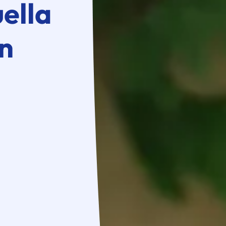
uella
n