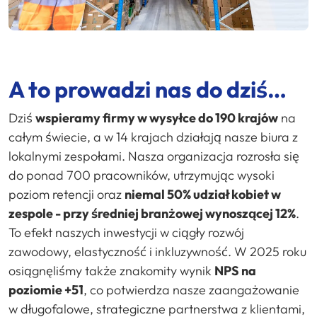
A to prowadzi nas do dziś…
Dziś
wspieramy firmy w wysyłce do 190 krajów
na
całym świecie, a w 14 krajach działają nasze biura z
lokalnymi zespołami. Nasza organizacja rozrosła się
do ponad 700 pracowników, utrzymując wysoki
poziom retencji oraz
niemal 50% udział kobiet w
zespole - przy średniej branżowej wynoszącej 12%
.
To efekt naszych inwestycji w ciągły rozwój
zawodowy, elastyczność i inkluzywność. W 2025 roku
osiągnęliśmy także znakomity wynik
NPS na
poziomie +51
, co potwierdza nasze zaangażowanie
w długofalowe, strategiczne partnerstwa z klientami,