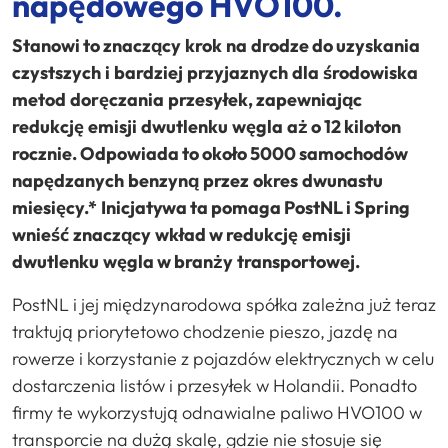
napędowego HVO100.
Stanowi to znaczący
krok
na
drodze do uzyskania
czystszych
i
bardziej
przyjaznych
dla
środowiska
metod
doręczania
przesyłek, zapewniając
redukcję
emisji
dwutlenku
węgla
aż o 12 kiloton
rocznie. Odpowiada to około 5000 samochodów
napędzanych
benzyną
przez
okres
dwunastu
miesięcy.*
Inicjatywa ta pomaga PostNL i Spring
wnieść
znaczący
wkład w redukcję
emisji
dwutlenku
węgla w branży
transportowej.
PostNL i jej międzynarodowa spółka zależna już teraz
traktują priorytetowo chodzenie pieszo, jazdę na
rowerze i korzystanie z pojazdów elektrycznych w celu
dostarczenia listów i przesyłek w Holandii. Ponadto
firmy te wykorzystują odnawialne paliwo HVO100 w
transporcie na dużą skalę, gdzie nie stosuje się