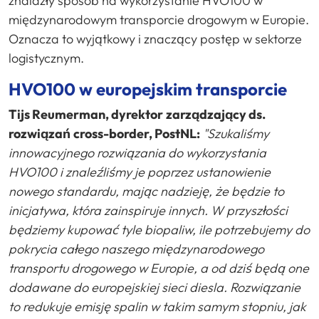
znalazły sposób na wykorzystanie HVO100 w
międzynarodowym transporcie drogowym w Europie.
Oznacza to wyjątkowy i znaczący postęp w sektorze
logistycznym.
HVO100 w europejskim
transporcie
Tijs Reumerman, dyrektor
zarządzający ds.
rozwiązań
cross-border, PostNL:
"Szukaliśmy
innowacyjnego
rozwiązania do wykorzystania
HVO100 i
znaleźliśmy je poprzez
ustanowienie
nowego
standardu, mając
nadzieję, że
będzie to
inicjatywa, która
zainspiruje
innych. W przyszłości
będziemy
kupować tyle biopaliw, ile
potrzebujemy do
pokrycia
całego
naszego
międzynarodowego
transportu
drogowego w Europie, a od dziś
będą one
dodawane do europejskiej
sieci
diesla. Rozwiązanie
to redukuje
emisję
spalin w takim
samym
stopniu, jak