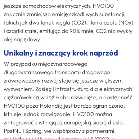
jeszcze samochodów elektrycznych. HVO100
znacznie zmniejsza emisję szkodliwych substancji,
takich jak dwutlenek węgla (CO2), tlenki azotu (NOx)
i cząstki stałe, emitując do 90% mniej CO2 niż zwykły
olej napędowy.
Unikalny
i
znaczący
krok
naprzód
W przypadku międzynarodowego
długodystansowego transportu drogowego
zrównoważony rozwój staje się jeszcze większym
wyzwaniem. Zasięg i infrastruktura dla elektrycznych
ciężarówek są wciąż słabo rozwinięte, a dostępność
HVO100 poza Holandią jest bardzo ograniczona.
Istnieje jednak rozwiązanie: HVO100 można
zintegrować z istniejącą europejską siecią diesla.
PostNL i Spring, we współpracy z partnerami,