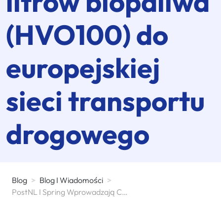
litrów biopaliwa
(HVO100) do
europejskiej
sieci transportu
drogowego
Blog
>
Blog I Wiadomości
>
PostNL I Spring Wprowadzają Cztery Miliony Litrów Biopaliwa (HVO100) Do Europejskiej Sieci Transportu Drogowego