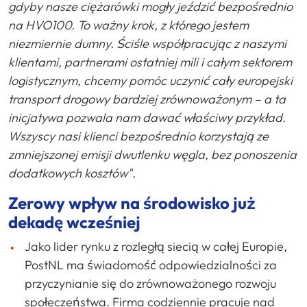
gdyby
nasze
ciężarówki
mogły
jeździć
bezpośrednio
na HVO100. To ważny
krok, z którego
jestem
niezmiernie
dumny. Ściśle
współpracując z naszymi
klientami, partnerami
ostatniej
mili
i
całym
sektorem
logistycznym, chcemy
pomóc
uczynić
cały
europejski
transport drogowy
bardziej
zrównoważonym – a ta
inicjatywa
pozwala
nam
dawać
właściwy
przykład.
Wszyscy nasi klienci
bezpośrednio
korzystają ze
zmniejszonej
emisji
dwutlenku
węgla, bez ponoszenia
dodatkowych
kosztów".
Zerowy
wpływ
na
środowisko
już
dekadę
wcześniej
Jako lider rynku z rozległą siecią w całej Europie,
PostNL ma świadomość odpowiedzialności za
przyczynianie się do zrównoważonego rozwoju
społeczeństwa. Firma codziennie pracuje nad