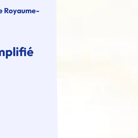
le Royaume-
plifié