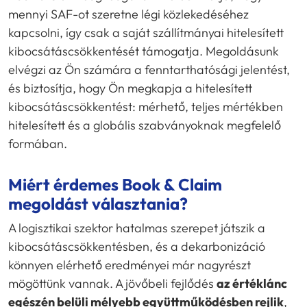
mennyi SAF-ot szeretne légi közlekedéséhez
kapcsolni, így csak a saját szállítmányai hitelesített
kibocsátáscsökkentését támogatja. Megoldásunk
elvégzi az Ön számára a fenntarthatósági jelentést,
és biztosítja, hogy Ön megkapja a hitelesített
kibocsátáscsökkentést: mérhető, teljes mértékben
hitelesített és a globális szabványoknak megfelelő
formában.
Miért érdemes Book & Claim
megoldást választania?
A logisztikai szektor hatalmas szerepet játszik a
kibocsátáscsökkentésben, és a dekarbonizáció
könnyen elérhető eredményei már nagyrészt
mögöttünk vannak. A jövőbeli fejlődés
az értéklánc
egészén belüli mélyebb együttműködésben rejlik
,