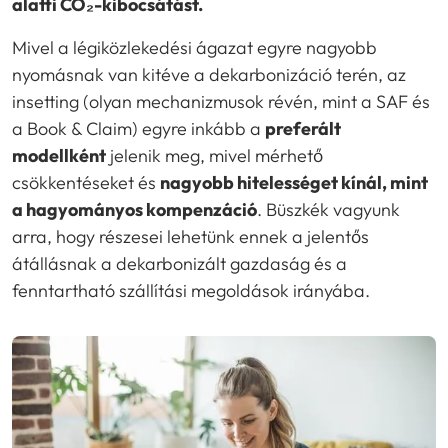
alatti CO₂-kibocsátást.
Mivel a légiközlekedési ágazat egyre nagyobb
nyomásnak van kitéve a dekarbonizáció terén, az
insetting (olyan mechanizmusok révén, mint a SAF és
a Book & Claim) egyre inkább a
preferált
modellként
jelenik meg, mivel mérhető
csökkentéseket és
nagyobb hitelességet kínál, mint
a hagyományos kompenzáció
. Büszkék vagyunk
arra, hogy részesei lehetünk ennek a jelentős
átállásnak a dekarbonizált gazdaság és a
fenntartható szállítási megoldások irányába.