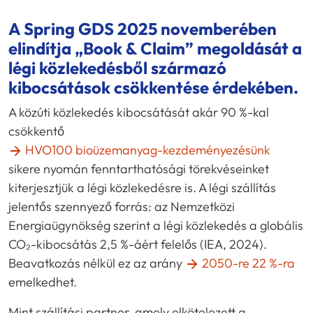
A Spring GDS 2025 novemberében
elindítja „Book & Claim” megoldását a
légi közlekedésből származó
kibocsátások csökkentése érdekében.
A közúti közlekedés kibocsátását akár 90 %-kal
csökkentő
HVO100 bioüzemanyag-kezdeményezésünk
sikere nyomán fenntarthatósági törekvéseinket
kiterjesztjük a légi közlekedésre is. A légi szállítás
jelentős szennyező forrás: az Nemzetközi
Energiaügynökség szerint a légi közlekedés a globális
CO₂-kibocsátás 2,5 %-áért felelős (IEA, 2024).
Beavatkozás nélkül ez az arány
2050-re 22 %-ra
emelkedhet.
Mint szállítási partner, amely elkötelezett a