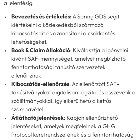
a jelentésig:
Bevezetés és értékelés:
A Spring GDS segít
kiértékelni a közlekedésből származó
kibocsátásait és azonosítani a csökkentési
lehetőségeket.
Book & Claim Allokáció
: Kiválasztja a igényelni
kívánt SAF-mennyiséget, amelyet megbízható
fenntarthatósági tanúsító szervezetek
ellenőriznek.
Kibocsátás-ellenőrzés
: Az ellenőrzött SAF-
tanúsítványokat digitálisan rögzítik és összevetik a
szállítmányokkal, így elkerülhető a kettős
számbavétel.
Átlátható jelentések
: Kapjon ellenőrizhető
jelentéseket, amelyek megfelelnek a GHG
Protocol keretrendszerének és a fenntarthatósági