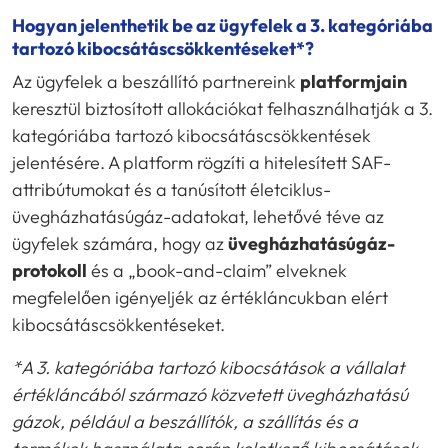
Hogyan jelenthetik be az ügyfelek a 3. kategóriába
tartozó kibocsátáscsökkentéseket*?
Az ügyfelek a beszállító partnereink
platformjain
keresztül biztosított allokációkat felhasználhatják a 3.
kategóriába tartozó kibocsátáscsökkentések
jelentésére. A platform rögzíti a hitelesített SAF-
attribútumokat és a tanúsított életciklus-
üvegházhatásúgáz-adatokat, lehetővé téve az
ügyfelek számára, hogy az
üvegházhatásúgáz-
protokoll
és a „book-and-claim” elveknek
megfelelően igényeljék az értékláncukban elért
kibocsátáscsökkentéseket.
*A 3. kategóriába tartozó kibocsátások a vállalat
értékláncából származó közvetett üvegházhatású
gázok, például a beszállítók, a szállítás és a