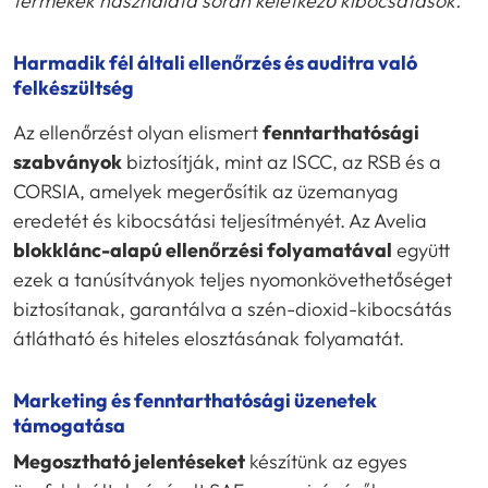
termékek használata során keletkező kibocsátások.
Harmadik fél általi ellenőrzés és auditra való
felkészültség
Az ellenőrzést olyan elismert
fenntarthatósági
szabványok
biztosítják, mint az ISCC, az RSB és a
CORSIA, amelyek megerősítik az üzemanyag
eredetét és kibocsátási teljesítményét. Az Avelia
blokklánc-alapú ellenőrzési folyamatával
együtt
ezek a tanúsítványok teljes nyomonkövethetőséget
biztosítanak, garantálva a szén-dioxid-kibocsátás
átlátható és hiteles elosztásának folyamatát.
Marketing és fenntarthatósági üzenetek
támogatása
Megosztható jelentéseket
készítünk az egyes