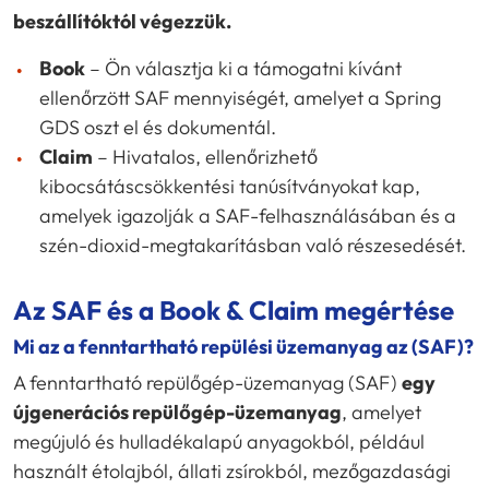
beszállítóktól végezzük.
Book
– Ön választja ki a támogatni kívánt
ellenőrzött SAF mennyiségét, amelyet a Spring
GDS oszt el és dokumentál.
Claim
– Hivatalos, ellenőrizhető
kibocsátáscsökkentési tanúsítványokat kap,
amelyek igazolják a SAF-felhasználásában és a
szén-dioxid-megtakarításban való részesedését.
Az SAF és a Book & Claim megértése
Mi az a fenntartható repülési üzemanyag az (SAF)?
A fenntartható repülőgép-üzemanyag (SAF)
egy
újgenerációs repülőgép-üzemanyag
, amelyet
megújuló és hulladékalapú anyagokból, például
használt étolajból, állati zsírokból, mezőgazdasági