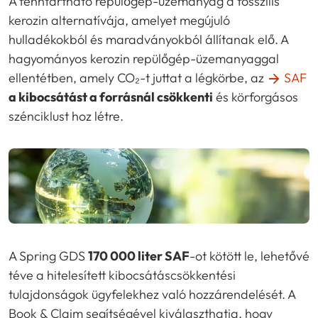
A fenntartható repülőgép-üzemanyag a fosszilis
kerozin alternatívája, amelyet megújuló
hulladékokból és maradványokból állítanak elő. A
hagyományos kerozin repülőgép-üzemanyaggal
ellentétben, amely CO₂-t juttat a légkörbe, az
SAF
a kibocsátást a forrásnál csökkenti
és körforgásos
szénciklust hoz létre.
A Spring GDS
170 000 liter SAF
-ot kötött le, lehetővé
téve a hitelesített kibocsátáscsökkentési
tulajdonságok ügyfelekhez való hozzárendelését. A
Book & Claim segítségével kiválaszthatja, hogy