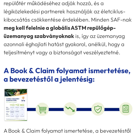
repülőtér működéséhez adják hozzá, és a
légiközlekedési partnerek használják az életciklus-
kibocsátás csökkentése érdekében. Minden SAF-nak
meg kell felelnie a globális ASTM repülőgép-
üzemanyag szabványoknak
is, így az üzemanyag
azonnali éghajlati hatást gyakorol, anélkül, hogy a
teljesítményt vagy a biztonságot veszélyeztetné.
A Book & Claim folyamat ismertetése,
a bevezetéstől a jelentésig:
A Book & Claim folyamat ismertetése, a bevezetéstől