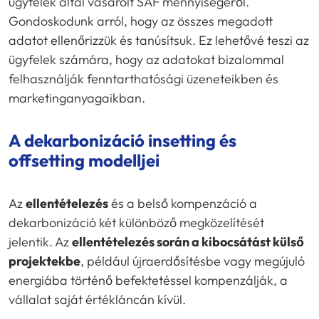
ügyfelek által vásárolt SAF mennyiségéről.
Gondoskodunk arról, hogy az összes megadott
adatot ellenőrizzük és tanúsítsuk. Ez lehetővé teszi az
ügyfelek számára, hogy az adatokat bizalommal
felhasználják fenntarthatósági üzeneteikben és
marketinganyagaikban.
A dekarbonizáció insetting és
offsetting modelljei
Az
ellentételezés
és a belső kompenzáció a
dekarbonizáció két különböző megközelítését
jelentik. Az
ellentételezés során a kibocsátást külső
projektekbe
, például újraerdősítésbe vagy megújuló
energiába történő befektetéssel kompenzálják, a
vállalat saját értékláncán kívül.