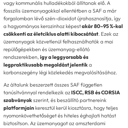
vagy kommunális hulladékokból állítanak elő. A
fosszilis üzemanyagokkal ellentétben a SAF a már
forgalomban lévő szén-dioxidot újrahasznosítja, így
a hagyományos kerozinhoz képest
akár 80–95 %-kal
csökkenti az életciklus alatti kibocsátást
. Ezek az
üzemanyagok közvetlenül felhasználhatók a mai
repülőgépekben és üzemanyag-ellátó
rendszerekben,
így a leggyorsabb és
legpraktikusabb megoldást jelentik
a
karbonszegény légi közlekedés megvalósításához.
Az általunk beszerzett összes SAF független
tanúsítvánnyal rendelkezik az
ISCC, RSB és CORSIA
szabványok
szerint, és beszállító partnereink
platformjain
keresztül kerül kiosztásra, hogy teljes
nyomonkövethetőséget és hiteles éghajlati hatást
biztosítson. Az üzemanyagot az amszterdami