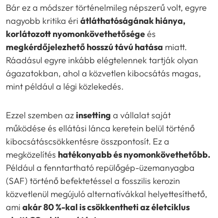
Bár ez a módszer történelmileg népszerű volt, egyre
nagyobb kritika éri
átláthatóságának hiánya,
korlátozott nyomonkövethetősége
és
megkérdőjelezhető hosszú távú hatása
miatt.
Ráadásul egyre inkább elégtelennek tartják olyan
ágazatokban, ahol a közvetlen kibocsátás magas,
mint például a légi közlekedés.
Ezzel szemben az
insetting
a vállalat saját
működése és ellátási lánca keretein belül történő
kibocsátáscsökkentésre összpontosít. Ez a
megközelítés
hatékonyabb és nyomonkövethetőbb.
Például a fenntartható repülőgép-üzemanyagba
(SAF) történő befektetéssel a fosszilis kerozin
közvetlenül megújuló alternatívákkal helyettesíthető,
ami
akár 80 %-kal is csökkentheti az életciklus