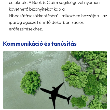
céloknak. A Book & Claim segítségével nyomon
követhető bizonyítékot kap a
kibocsátáscsökkentéséről, miközben hozzájárul az
iparág egészét érintő dekarbonizációs
erőfeszítésekhez.
Kommunikáció és tanúsítás