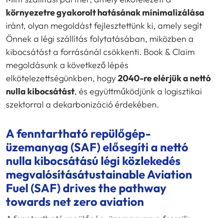
környezetre gyakorolt hatásának minimalizálása
iránt, olyan megoldást fejlesztettünk ki, amely segít
Önnek a légi szállítás folytatásában, miközben a
kibocsátást a forrásánál csökkenti. Book & Claim
megoldásunk a következő lépés
elkötelezettségünkben, hogy
2040-re elérjük a nettó
nulla kibocsátást
, és együttműködjünk a logisztikai
szektorral a dekarbonizáció érdekében.
A fenntartható repülőgép-
üzemanyag (SAF) elősegíti a nettó
nulla kibocsátású légi közlekedés
megvalósítását
ustainable Aviation
Fuel (SAF) drives the pathway
towards net zero aviation