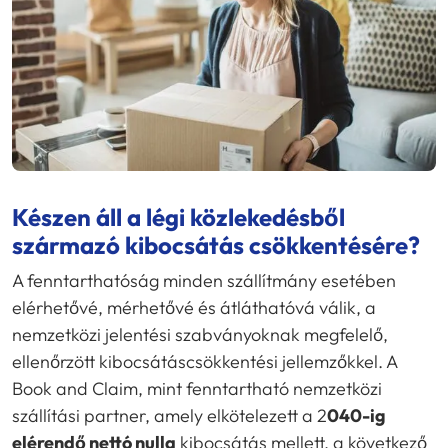
Készen áll a légi közlekedésből
származó kibocsátás csökkentésére?
A fenntarthatóság minden szállítmány esetében
elérhetővé, mérhetővé és átláthatóvá válik, a
nemzetközi jelentési szabványoknak megfelelő,
ellenőrzött kibocsátáscsökkentési jellemzőkkel. A
Book and Claim, mint fenntartható nemzetközi
szállítási partner, amely elkötelezett a 2
040-ig
elérendő nettó nulla
kibocsátás mellett, a következő