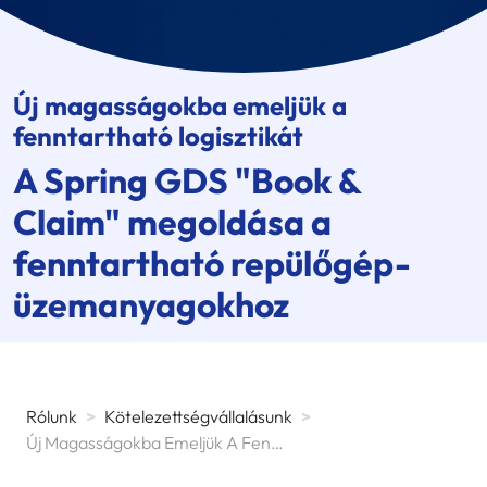
Új magasságokba emeljük a
fenntartható logisztikát
A
Spring GDS
"Book &
Claim" megoldása a
fenntartható repülőgép-
üzemanyagokhoz
Rólunk
>
Kötelezettségvállalásunk
>
Új Magasságokba Emeljük A Fenntartható Logisztikát