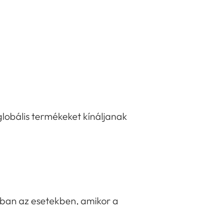
globális termékeket kínáljanak
kban az esetekben, amikor a
ség.