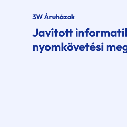
3W Áruházak
Javított informati
nyomkövetési me