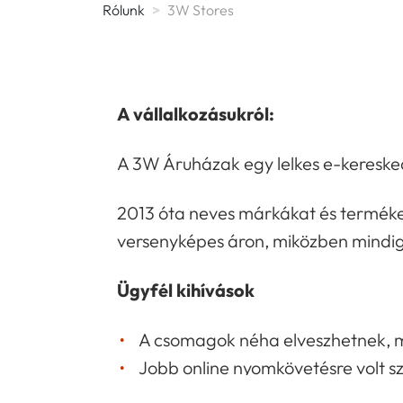
Rólunk
>
3W Stores
A vállalkozásukról:
A 3W Áruházak egy lelkes e-kereske
2013 óta neves márkákat és termékek
versenyképes áron, miközben mindig
Ügyfél kihívások
A csomagok néha elveszhetnek, m
Jobb online nyomkövetésre volt s
késedelmes kézbesítés vagy sikerte