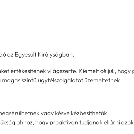
dő az Egyesült Királyságban.
et értékesítenek világszerte. Kiemelt céljuk, hogy 
 magas szintű ügyfélszolgálatot üzemeltetnek.
egsérülhetnek vagy késve kézbesíthetők.
zükség ahhoz, hogy proaktívan tudjanak eljárni azo
len kézbesítési kísérlet miatt intézkedésre van szük