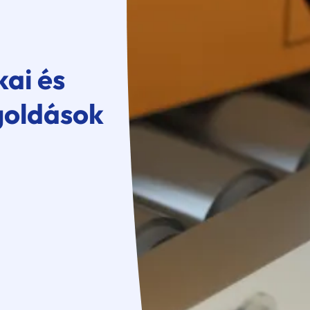
kai és
goldások