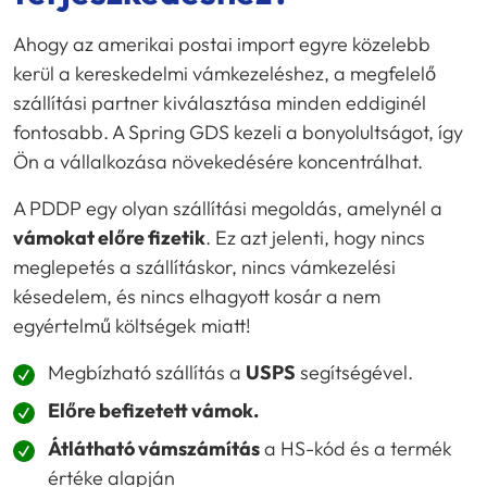
Ahogy az amerikai postai import egyre közelebb
kerül a kereskedelmi vámkezeléshez, a megfelelő
szállítási partner kiválasztása minden eddiginél
fontosabb. A Spring GDS kezeli a bonyolultságot, így
Ön a vállalkozása növekedésére koncentrálhat.
A PDDP egy olyan szállítási megoldás, amelynél a
vámokat előre fizetik
. Ez azt jelenti, hogy nincs
meglepetés a szállításkor, nincs vámkezelési
késedelem, és nincs elhagyott kosár a nem
egyértelmű költségek miatt!
Megbízható szállítás a
USPS
segítségével.
Előre befizetett vámok.
Átlátható vámszámítás
a HS-kód és a termék
értéke alapján