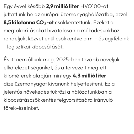
Egy évvel később
2,9 millió liter
HVO100-at
juttattunk be az európai üzemanyaghálózatba, ezzel
8,5 kilotonna CO₂-ot
csökkentettünk. Ezeket a
megtakarításokat hivatalosan a működésünkhöz
rendeljük, közvetlenül csökkentve a mi - és ügyfeleink
- logisztikai kibocsátását.
És itt nem állunk meg. 2025-ben tovább növeljük
elkötelezettségünket, és a tervezett megtett
kilométerek alapján mintegy
4,3 millió liter
dízelüzemanyagot kívánunk helyettesíteni. Ez a
jelentős növekedés tükrözi a hálózatunkban a
kibocsátáscsökkentés felgyorsítására irányuló
törekvéseinket.