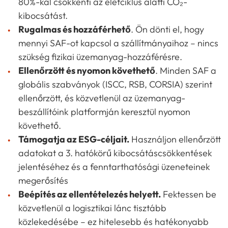
80%-kal csökkenti az életciklus alatti CO₂-
kibocsátást.
Rugalmas és hozzáférhető
. Ön dönti el, hogy
mennyi SAF-ot kapcsol a szállítmányaihoz – nincs
szükség fizikai üzemanyag-hozzáférésre.
Ellenőrzött és nyomon követhető
. Minden SAF a
globális szabványok (ISCC, RSB, CORSIA) szerint
ellenőrzött, és közvetlenül az üzemanyag-
beszállítóink platformján keresztül nyomon
követhető.
Támogatja az ESG-céljait.
Használjon ellenőrzött
adatokat a 3. hatókörű kibocsátáscsökkentések
jelentéséhez és a fenntarthatósági üzeneteinek
megerősítés
Beépítés az ellentételezés helyett.
Fektessen be
közvetlenül a logisztikai lánc tisztább
közlekedésébe – ez hitelesebb és hatékonyabb