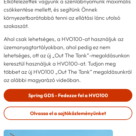
Elkötelezettek vagyunk a szénlábnyomunk maximális
csökkentése mellett, és segítünk Önnek
környezetbarátabbá tenni az ellátási lánc utolsó
szakaszát.
Ahol csak lehetséges, a HVO100-at használjuk az
üzemanyagtartályokban, ahol pedig ez nem
lehetséges, ott az új „Out The Tank”-megoldásunkon
keresztül használjuk a HVO100-at. Tudjon meg
többet az új HVO100 „Out The Tank” megoldásunkról
az alábbi magyarázó videóban.
Spring GDS
- Fedezze fel a HVO100
Olvassa el a sajtóközleményünket