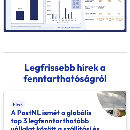
Legfrissebb hírek a
fenntarthatóságról
Hírek
A PostNL ismét a globális
top 3 legfenntarthatóbb
vállalat között a szállítási és