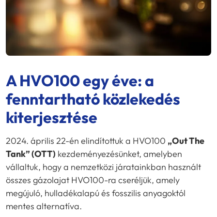
A HVO100 egy éve: a
fenntartható közlekedés
kiterjesztése
2024. április 22-én elindítottuk a HVO100
„Out The
Tank” (OTT)
kezdeményezésünket, amelyben
vállaltuk, hogy a nemzetközi járatainkban használt
összes gázolajat HVO100-ra cseréljük, amely
megújuló, hulladékalapú és fosszilis anyagoktól
mentes alternatíva.