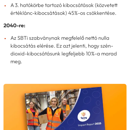
A 3. hatókörbe tartozó kibocsátások (közvetett
értéklánc-kibocsátások) 45%-os csökkentése.
2040-re:
Az SBTi szabványnak megfelelő nettó nulla
kibocsátás elérése. Ez azt jelenti, hogy szén-
dioxid-kibocsátásunk legfeljebb 10%-a marad
meg.