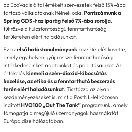
az EcoVadis által értékelt szervezetek felső 15%-ába
tartozó vállalatoknak ítélnek oda.
Pontszámunk a
Spring GDS-t az iparág felső 7%-ába sorolja
,
tükrözve a kulcsfontosságú fenntarthatósági
területeken elért haladásunkat.
Ez az
első hatástanulmányunk
közzétételét követte,
amely egy helyen gyűjti össze fenntarthatósági
intézkedéseinket, adatainkat és prioritásainkat. Az
értékelés
kiemeli a szén-dioxid-kibocsátás
kezelése, az etika és a fenntartható beszerzés
terén elért haladásunkat
. Tisztázza az olyan
kezdeményezéseket is, mint a PostNL-lel közösen
indított
HVO100 „Out The Tank”
programunk, amely
támogatja a megújuló üzemanyagok használatát
Európa dízelhálózatában.