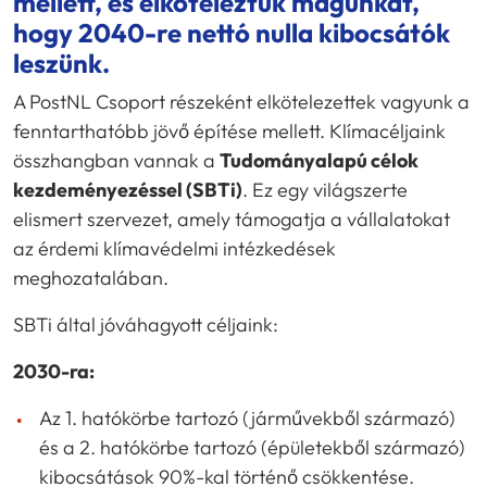
mellett, és elköteleztük magunkat,
hogy 2040-re nettó nulla kibocsátók
leszünk.
A PostNL Csoport részeként elkötelezettek vagyunk a
fenntarthatóbb jövő építése mellett. Klímacéljaink
összhangban vannak a
Tudományalapú célok
kezdeményezéssel (SBTi)
. Ez egy világszerte
elismert szervezet, amely támogatja a vállalatokat
az érdemi klímavédelmi intézkedések
meghozatalában.
SBTi által jóváhagyott céljaink:
2030-ra:
Az 1. hatókörbe tartozó (járművekből származó)
és a 2. hatókörbe tartozó (épületekből származó)
kibocsátások 90%-kal történő csökkentése.