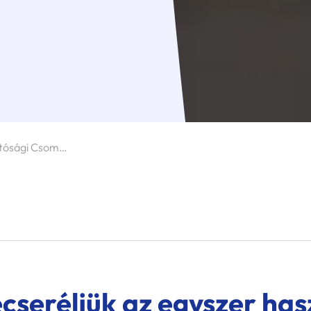
A Teljes Fenntarthatósági Csomag: Bemutatkozik A Spring GDS Narancssárga Raklapdoboza
cseréljük az egyszer has