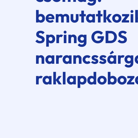
bemutatkozi
Spring GDS
narancssárg
raklapdoboz