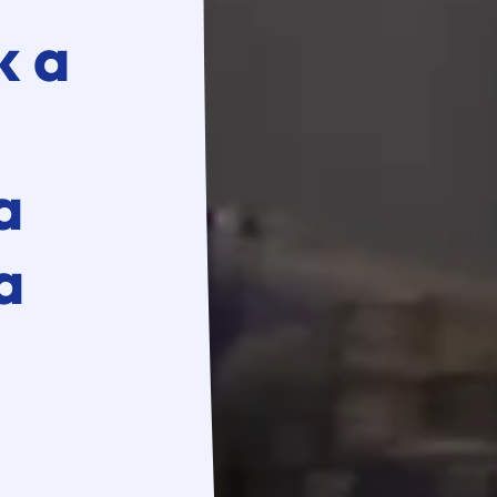
k a
a
a