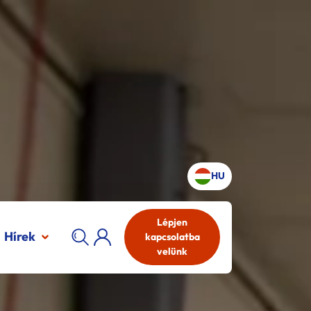
HU
Lépjen
Hírek
kapcsolatba
velünk