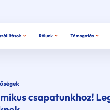
zállítások
Rólunk
Támogatás
etőségek
mikus csapatunkhoz! Leg
knek.