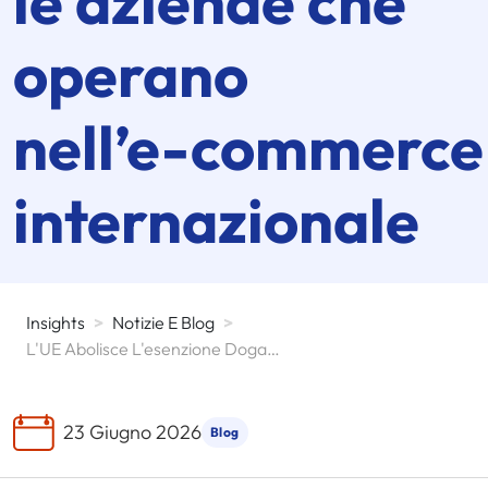
le aziende che
operano
nell’
e-commerce
internazionale
Insights
>
Notizie E Blog
>
L'UE Abolisce L'esenzione Doganale Per I Pacchi Di Valore Inferiore A 150 Euro E Ridefinisce L'e-Commerce Internazionale
23 Giugno 2026
Blog