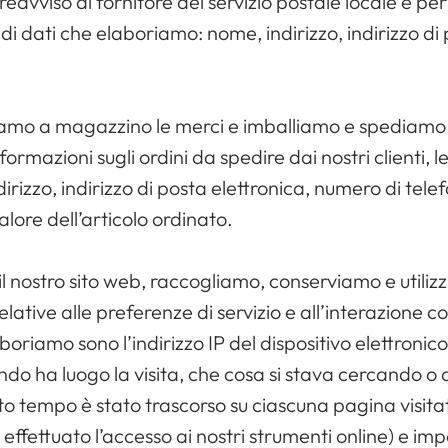
reavviso al fornitore del servizio postale locale e per 
i di dati che elaboriamo: nome, indirizzo, indirizzo d
niamo a magazzino le merci e imballiamo e spediamo art
ormazioni sugli ordini da spedire dai nostri clienti, l
irizzo, indirizzo di posta elettronica, numero di tele
alore dell’articolo ordinato.
 il nostro sito web, raccogliamo, conserviamo e uti
lative alle preferenze di servizio e all’interazione co
riamo sono l’indirizzo IP del dispositivo elettronico, 
ndo ha luogo la visita, che cosa si stava cercando o q
anto tempo è stato trascorso su ciascuna pagina visita
 effettuato l’accesso ai nostri strumenti online) e im