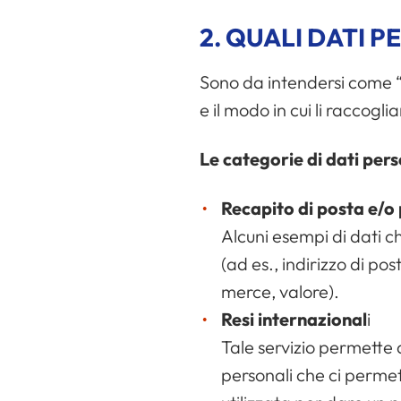
2. QUALI DATI 
Sono da intendersi come “d
e il modo in cui li raccog
Le categorie di dati per
Recapito di posta e/o
Alcuni esempi di dati c
(ad es., indirizzo di po
merce, valore).
Resi internazional
i
Tale servizio permette ai
personali che ci permet