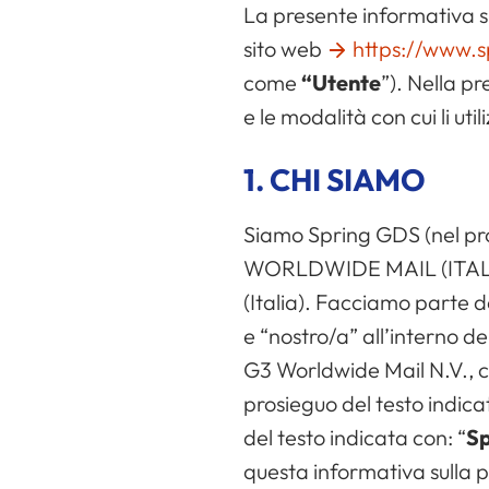
La presente informativa sul
sito web
https://www.s
come
“Utente
”). Nella p
e le modalità con cui li ut
1. CHI SIAMO
Siamo Spring GDS (nel pro
WORLDWIDE MAIL (ITALY) S
(Italia). Facciamo parte de
e “nostro/a” all’interno de
G3 Worldwide Mail N.V., co
prosieguo del testo indica
del testo indicata con: “
Sp
questa informativa sulla p