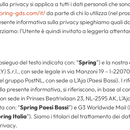
la privacy si applica a tutti i dati personali che sono
pring-gds.com/it/
da parte di chi lo utilizza (nel pro
resente informativa sulla privacy spieghiamo quali d
ilizziamo: l’Utente è quindi invitato a leggerla atten
sieguo del testo indicata con: “
Spring
”) e la nostra
.r.l., con sede legale in via Manzoni 19 – I-2207
l gruppo PostNL, con sede a L’Aja (Paesi Bassi). I rif
lla presente informativa, si riferiscono, in base al co
n sede in Prinses Beatrixlaan 23, NL-2595 AK, L’Aja 
ta con: “
Spring Paesi Bassi
”) e G3 Worldwide Mail (It
ring Italia
”). Siamo i titolari del trattamento dei dat
rivacy.