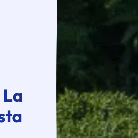
 La
 sta