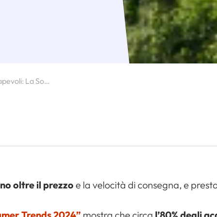
Consumatori Consapevoli: La Sostenibilità Acquista Importanza Nelle Consegne Dell’e‑commerce
o oltre il prezzo
e la velocità di consegna, e pres
umer Trends 2024”
mostra che circa
l’80% degli ac