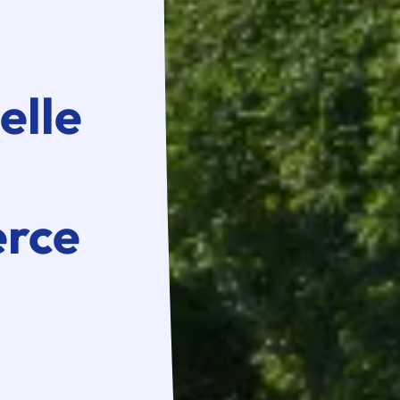
elle
erce