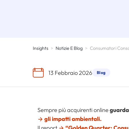
Insights
>
Notizie E Blog
>
13 Febbraio 2026
Blog
Sempre più acquirenti online
guardan
gli impatti ambientali.
Il report
“Golden Quarter: Cons