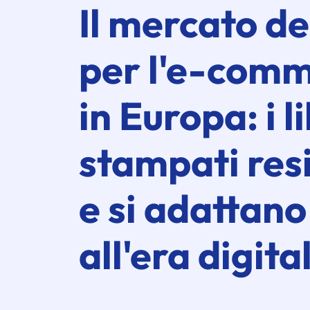
Il mercato del
per l'
e-comm
in Europa: i li
stampati res
e si adattano
all'era digita