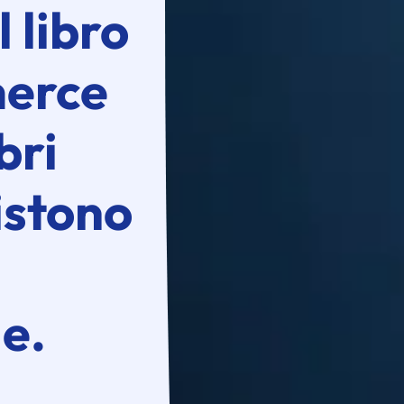
 libro
erce
bri
istono
le.