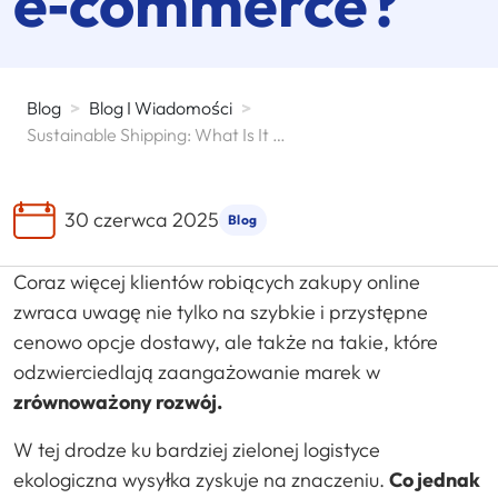
e‑commerce?
Blog
>
Blog I Wiadomości
>
Sustainable Shipping: What Is It And How To Implement It In Your E-Commerce Business
30 czerwca 2025
Blog
Coraz więcej klientów robiących zakupy online
zwraca uwagę nie tylko na szybkie i przystępne
cenowo opcje dostawy, ale także na takie, które
odzwierciedlają zaangażowanie marek w
zrównoważony rozwój.
W tej drodze ku bardziej zielonej logistyce
ekologiczna wysyłka zyskuje na znaczeniu.
Co jednak