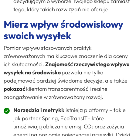
decydującym o wyborze Twojego sklepu zamiast
tego, który takich rozwiązań nie oferuje
Mierz wpływ środowiskowy
swoich wysyłek
Pomiar wpływu stosowanych praktyk
zrównoważonych ma kluczowe znaczenie dla oceny
ich skuteczności.
Znajomość rzeczywistego wpływu
wysyłek na środowisko
pozwala nie tylko
podejmować bardziej świadome decyzje, ale także
pokazać
klientom transparentność i realne
zaangażowanie w zrównoważony rozwój.
Narzędzia i metryki:
istnieją platformy – takie
jak partner Spring,
EcoTransIT
– które
umożliwiają obliczanie emisji CO₂ oraz zużycia
energii na poziomie pojedynczej przesyłki. Dzięki