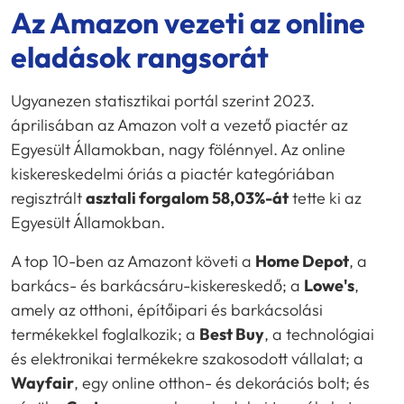
Az Amazon vezeti az online
eladások rangsorát
Ugyanezen statisztikai portál szerint 2023.
áprilisában az Amazon volt a vezető piactér az
Egyesült Államokban, nagy fölénnyel. Az online
kiskereskedelmi óriás a piactér kategóriában
regisztrált
asztali forgalom 58,03%-át
tette ki az
Egyesült Államokban.
A top 10-ben az Amazont követi a
Home Depot
, a
barkács- és barkácsáru-kiskereskedő; a
Lowe's
,
amely az otthoni, építőipari és barkácsolási
termékekkel foglalkozik; a
Best Buy
, a technológiai
és elektronikai termékekre szakosodott vállalat; a
Wayfair
, egy online otthon- és dekorációs bolt; és