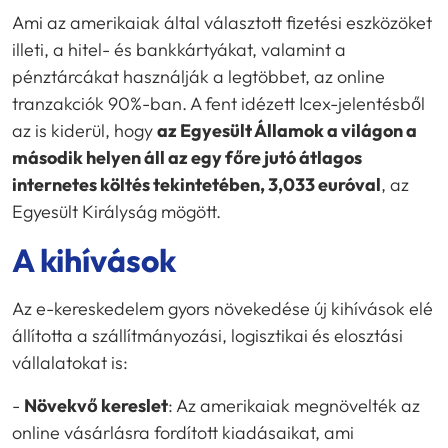
Ami az amerikaiak által választott fizetési eszközöket
illeti, a hitel- és bankkártyákat, valamint a
pénztárcákat használják a legtöbbet, az online
tranzakciók 90%-ban. A fent idézett Icex-jelentésből
az is kiderül, hogy
az Egyesült Államok a világon a
második helyen áll az egy főre jutó átlagos
internetes költés tekintetében, 3,033 euróval
, az
Egyesült Királyság mögött.
A kihívások
Az e-kereskedelem gyors növekedése új kihívások elé
állította a szállítmányozási, logisztikai és elosztási
vállalatokat is:
-
Növekvő kereslet
: Az amerikaiak megnövelték az
online vásárlásra fordított kiadásaikat, ami