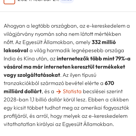
Ahogyan a legtöbb országban, az e-kereskedelem a
világjárvány nyomán soha nem látott mértékben
nőtt. Az Egyesült Államokban, amely
332 millió
lakosával
a világ harmadik legnépesebb országa
India és Kína után, az
internetezők több mint 79%-a
vásárol ma már interneten keresztül termékeket
vagy szolgáltatásokat
. Az ilyen típusú
tranzakciókból származó bevétel elérte a
670
milliárd dollárt
, és a
Statista
becslései szerint
2028-ban 1,1 billió dollár körül lesz. Ebben a cikkben
egy kicsit többet tudhat meg az amerikai fogyasztók
profiljáról, és arról, hogy melyek az e-kereskedelem
vitathatatlan királyai az Egyesült Államokban.