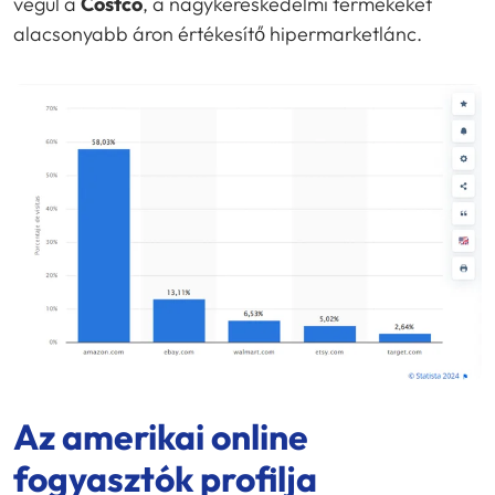
végül a
Costco
, a nagykereskedelmi termékeket
alacsonyabb áron értékesítő hipermarketlánc.
Az amerikai online
fogyasztók profilja