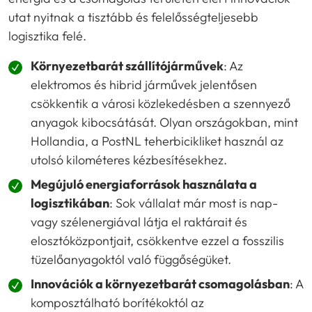
utat nyitnak a tisztább és felelősségteljesebb
logisztika felé.
Környezetbarát szállítójárművek
: Az
elektromos és hibrid járművek jelentősen
csökkentik a városi közlekedésben a szennyező
anyagok kibocsátását. Olyan országokban, mint
Hollandia, a PostNL teherbicikliket használ az
utolsó kilométeres kézbesítésekhez.
Megújuló energiaforrások használata a
logisztikában
: Sok vállalat már most is nap-
vagy szélenergiával látja el raktárait és
elosztóközpontjait, csökkentve ezzel a fosszilis
tüzelőanyagoktól való függőségüket.
Innovációk a környezetbarát csomagolásban
: A
komposztálható borítékoktól az