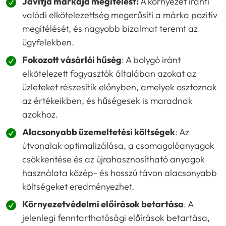
Javítja márkája megítélést:
A környezet iránti
valódi elkötelezettség megerősíti a márka pozitív
megítélését, és nagyobb bizalmat teremt az
ügyfelekben.
Fokozott vásárlói hűség
: A bolygó iránt
elkötelezett fogyasztók általában azokat az
üzleteket részesítik előnyben, amelyek osztoznak
az értékeikben, és hűségesek is maradnak
azokhoz.
Alacsonyabb üzemeltetési költségek
: Az
útvonalak optimalizálása, a csomagolóanyagok
csökkentése és az újrahasznosítható anyagok
használata közép- és hosszú távon alacsonyabb
költségeket eredményezhet.
Környezetvédelmi előírások betartása
: A
jelenlegi fenntarthatósági előírások betartása,