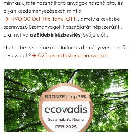
mint az újrafelhasználható anyagok használata, és
olyan kezdeményezéseket, mint a
HVO100 Out The Tank (OTT)
, amely a kevésbé
szennyező üzemanyagok használatát népszerűsíti,
utat nyitva
a zöldebb kézbesítés
jövője előtt.
Ha többet szeretne megtudni kezdeményezéseinkről,
olvassa el 2
025-ös hatástanulmányunkat
.