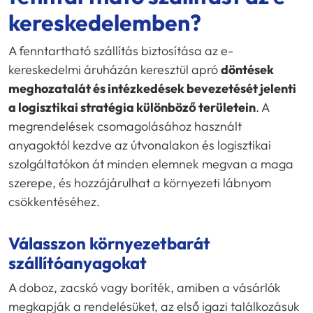
kereskedelemben?
A fenntartható szállítás biztosítása az e-
kereskedelmi áruházán keresztül apró
döntések
meghozatalát és intézkedések bevezetését jelenti
a logisztikai stratégia különböző területein
. A
megrendelések csomagolásához használt
anyagoktól kezdve az útvonalakon és logisztikai
szolgáltatókon át minden elemnek megvan a maga
szerepe, és hozzájárulhat a környezeti lábnyom
csökkentéséhez.
Válasszon környezetbarát
szállítóanyagokat
A doboz, zacskó vagy boríték, amiben a vásárlók
megkapják a rendelésüket, az első igazi találkozásuk