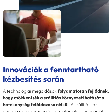
Innovációk a fenntartható
kézbesítés során
A technológiai megoldások
folyamatosan fejlődnek,
hogy csökkentsék a szállítás környezeti hatását a
hatékonyság feláldozása nélkül
. A szállítás, az
energia és a csomagolás területén elért innovációk