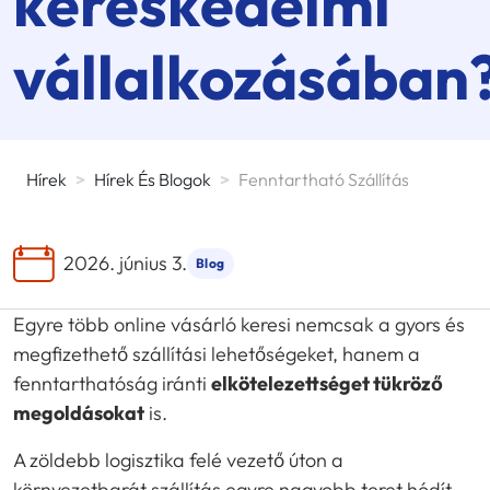
kereskedelmi
vállalkozásában
Hírek
>
Hírek És Blogok
>
Fenntartható Szállítás
2026. június 3.
Blog
Egyre több online vásárló keresi nemcsak a gyors és
megfizethető szállítási lehetőségeket, hanem a
fenntarthatóság iránti
elkötelezettséget tükröző
megoldásokat
is.
A zöldebb logisztika felé vezető úton a
környezetbarát szállítás egyre nagyobb teret hódít,