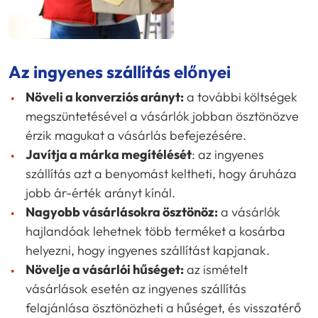
Az ingyenes szállítás előnyei
Növeli a konverziós arányt:
a további költségek
megszüntetésével a vásárlók jobban ösztönözve
érzik magukat a vásárlás befejezésére.
Javítja a márka megítélését
: az ingyenes
szállítás azt a benyomást keltheti, hogy áruháza
jobb ár-érték arányt kínál.
Nagyobb vásárlásokra ösztönöz:
a vásárlók
hajlandóak lehetnek több terméket a kosárba
helyezni, hogy ingyenes szállítást kapjanak.
Növelje a vásárlói hűséget:
az ismételt
vásárlások esetén az ingyenes szállítás
felajánlása ösztönözheti a hűséget, és visszatérő