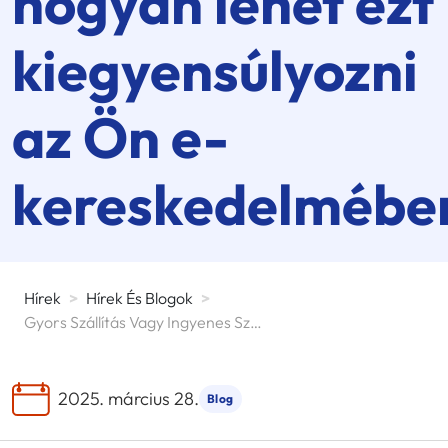
hogyan lehet ezt
kiegyensúlyozni
az Ön e-
kereskedelmébe
Hírek
>
Hírek És Blogok
>
Gyors Szállítás Vagy Ingyenes Szállítás: Mit Kedvelnek A Vásárlók, És Hogyan Lehet Ezt Kiegyensúlyozni Az Ön E-Kereskedelmében?
2025. március 28.
Blog