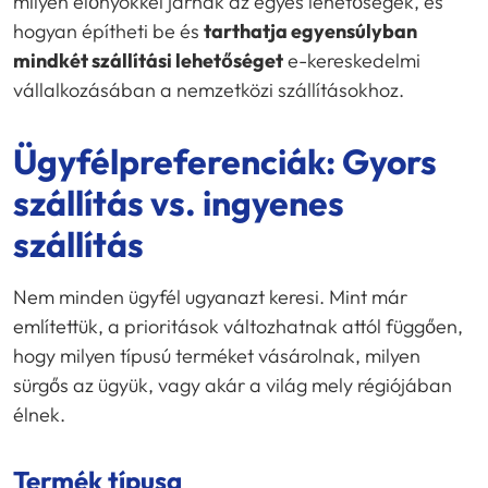
milyen előnyökkel járnak az egyes lehetőségek, és
hogyan építheti be és
tarthatja egyensúlyban
mindkét szállítási lehetőséget
e-kereskedelmi
vállalkozásában a nemzetközi szállításokhoz.
Ügyfélpreferenciák: Gyors
szállítás vs. ingyenes
szállítás
Nem minden ügyfél ugyanazt keresi. Mint már
említettük, a prioritások változhatnak attól függően,
hogy milyen típusú terméket vásárolnak, milyen
sürgős az ügyük, vagy akár a világ mely régiójában
élnek.
Termék típusa