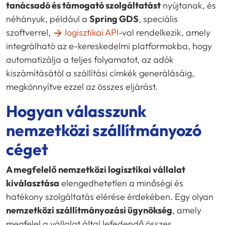
tanácsadó és támogató szolgáltatást
nyújtanak, és
néhányuk, például a
Spring GDS
, speciális
szoftverrel,
logisztikai API
-val rendelkezik, amely
integrálható az e-kereskedelmi platformokba, hogy
automatizálja a teljes folyamatot, az adók
kiszámításától a szállítási címkék generálásáig,
megkönnyítve ezzel az összes eljárást.
Hogyan válasszunk
nemzetközi szállítmányozó
céget
A megfelelő nemzetközi logisztikai vállalat
kiválasztása
elengedhetetlen a minőségi és
hatékony szolgáltatás elérése érdekében. Egy olyan
nemzetközi szállítmányozási ügynökség
, amely
megfelel a vállalat által lefedendő összes