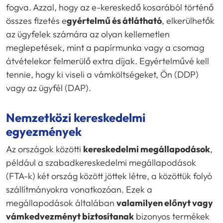
fogva. Azzal, hogy az e-kereskedő kosarából történő
összes fizetés e
gyértelmű és átlátható
, elkerülhetők
az ügyfelek számára az olyan kellemetlen
meglepetések, mint a papírmunka vagy a csomag
átvételekor felmerülő extra díjak. Egyértelművé kell
tennie, hogy ki viseli a vámköltségeket, Ön (DDP)
vagy az ügyfél (DAP).
Nemzetközi kereskedelmi
egyezmények
Az országok közötti
kereskedelmi megállapodások
,
például a szabadkereskedelmi megállapodások
(FTA-k) két ország között jöttek létre, a közöttük folyó
szállítmányokra vonatkozóan. Ezek a
megállapodások általában
valamilyen előnyt vagy
vámkedvezményt biztosítanak
bizonyos termékek