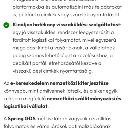
platformokba és automatizálni más feladatokat
is, például a címkék vagy számlák nyomtatását.
Kínáljon hatékony visszaküldési szolgáltatást
:
egy jó visszaküldési rendszer leegyszerűsíti a
fordított logisztikai folyamatot, mivel egyszerű
megoldást kínál a vásárlóknak, a vállalatnak
pedig számos lehetőséget a kezelésükhöz, a
dedikált portál létrehozásától kezdve a
visszaküldési címkék nyomtatásáig.
Az
e-kereskedelem nemzetközi kiterjesztése
könnyebb, mint amilyennek látszik, és a siker egyik
kulcsa a megfelelő
nemzetközi szállítmányozási és
logisztikai vállalat
.
A
Spring GDS
-nél tisztában vagyunk a szállítási
folyamatok és vámeljárások optimalizálásának