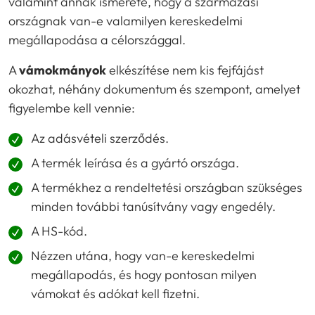
valamint annak ismerete, hogy a származási
országnak van-e valamilyen kereskedelmi
megállapodása a célországgal.
A
vámokmányok
elkészítése nem kis fejfájást
okozhat, néhány dokumentum és szempont, amelyet
figyelembe kell vennie:
Az adásvételi szerződés.
A termék leírása és a gyártó országa.
A termékhez a rendeltetési országban szükséges
minden további tanúsítvány vagy engedély.
A HS-kód.
Nézzen utána, hogy van-e kereskedelmi
megállapodás, és hogy pontosan milyen
vámokat és adókat kell fizetni.