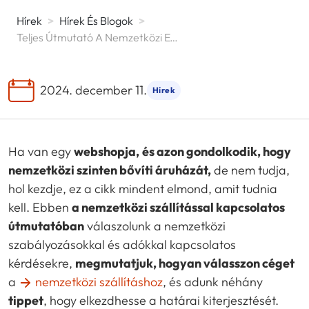
Hírek
>
Hírek És Blogok
>
Teljes Útmutató A Nemzetközi E-Kereskedelemhez
2024. december 11.
Hírek
Ha van egy
webshopja,
és azon gondolkodik, hogy
nemzetközi szinten bővíti áruházát,
de nem tudja,
hol kezdje, ez a cikk mindent elmond, amit tudnia
kell. Ebben
a nemzetközi szállítással kapcsolatos
útmutatóban
válaszolunk a nemzetközi
szabályozásokkal és adókkal kapcsolatos
kérdésekre,
megmutatjuk, hogyan válasszon céget
a
nemzetközi szállításhoz
, és adunk néhány
tippet
, hogy elkezdhesse a határai kiterjesztését.