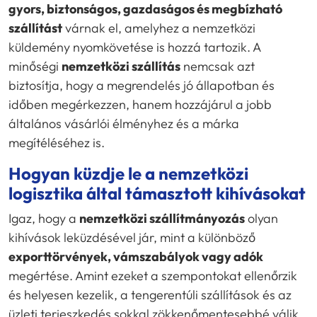
gyors, biztonságos, gazdaságos és megbízható
szállítást
várnak el, amelyhez a nemzetközi
küldemény nyomkövetése is hozzá tartozik. A
minőségi
nemzetközi szállítás
nemcsak azt
biztosítja, hogy a megrendelés jó állapotban és
időben megérkezzen, hanem hozzájárul a jobb
általános vásárlói élményhez és a márka
megítéléséhez is.
Hogyan küzdje le a nemzetközi
logisztika által támasztott kihívásokat
Igaz, hogy a
nemzetközi szállítmányozás
olyan
kihívások leküzdésével jár, mint a különböző
exporttörvények, vámszabályok vagy adók
megértése. Amint ezeket a szempontokat ellenőrzik
és helyesen kezelik, a tengerentúli szállítások és az
üzleti terjeszkedés sokkal zökkenőmentesebbé válik.