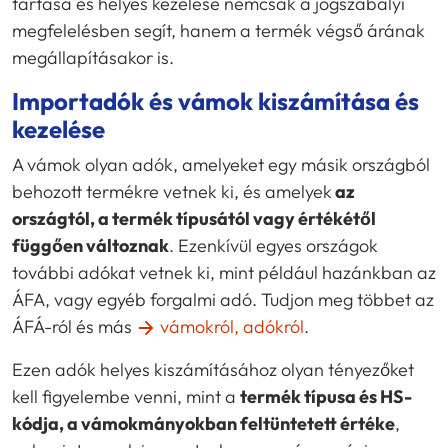
tartása és helyes kezelése nemcsak a jogszabályi
megfelelésben segít, hanem a termék végső árának
megállapításakor is.
Importadók és vámok kiszámítása és
kezelése
A vámok olyan adók, amelyeket egy másik országból
behozott termékre vetnek ki, és amelyek
az
országtól, a termék típusától vagy értékétől
függően változnak
. Ezenkívül egyes országok
további adókat vetnek ki, mint például hazánkban az
ÁFA, vagy egyéb forgalmi adó. Tudjon meg többet az
ÁFÁ-ról és más
vámokról, adókról
.
Ezen adók helyes kiszámításához olyan tényezőket
kell figyelembe venni, mint a
termék típusa és HS-
kódja, a vámokmányokban feltüntetett értéke
,