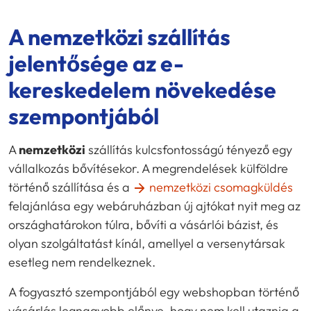
A nemzetközi szállítás
jelentősége az e-
kereskedelem növekedése
szempontjából
A
nemzetközi
szállítás kulcsfontosságú tényező egy
vállalkozás bővítésekor. A megrendelések külföldre
történő szállítása és a
nemzetközi csomagküldés
felajánlása egy webáruházban új ajtókat nyit meg az
országhatárokon túlra, bővíti a vásárlói bázist, és
olyan szolgáltatást kínál, amellyel a versenytársak
esetleg nem rendelkeznek.
A fogyasztó szempontjából egy webshopban történő
vásárlás legnagyobb előnye, hogy nem kell utaznia a