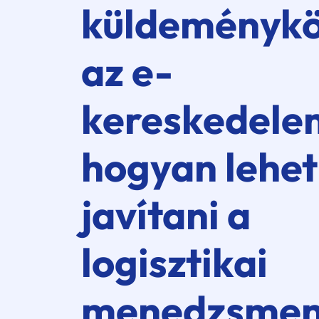
küldeménykö
az e-
kereskedele
hogyan lehet
javítani a
logisztikai
menedzsmen