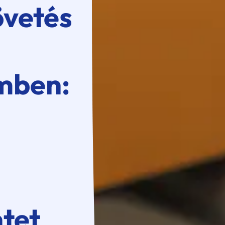
vetés
mben:
tet