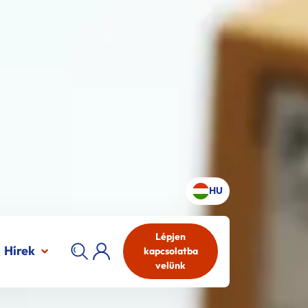
HU
Lépjen
Hírek
kapcsolatba
velünk