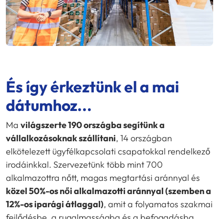
És így érkeztünk el a mai
dátumhoz...
Ma
világszerte 190 országba segítünk a
vállalkozásoknak szállítani
, 14 országban
elkötelezett ügyfélkapcsolati csapatokkal rendelkező
irodáinkkal. Szervezetünk több mint 700
alkalmazottra nőtt, magas megtartási aránnyal és
közel 50%-os női alkalmazotti aránnyal (szemben a
12%-os iparági átlaggal)
, amit a folyamatos szakmai
fejlődésbe, a rugalmasságba és a befogadásba