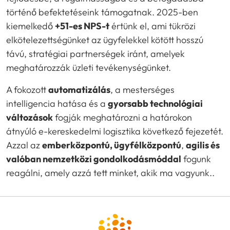
történő befektetéseink támogatnak. 2025-ben
kiemelkedő
+51-es NPS-t
értünk el, ami tükrözi
elkötelezettségünket az ügyfelekkel kötött hosszú
távú, stratégiai partnerségek iránt, amelyek
meghatározzák üzleti tevékenységünket.
A fokozott
automatizálás
, a mesterséges
intelligencia hatása és a
gyorsabb technológiai
változások
fogják meghatározni a határokon
átnyúló e-kereskedelmi logisztika következő fejezetét.
Azzal az
emberközpontú, ügyfélközpontú
,
agilis és
valóban nemzetközi gondolkodásmóddal
fogunk
reagálni, amely azzá tett minket, akik ma vagyunk..