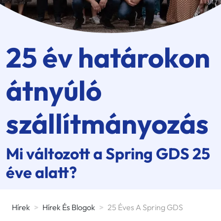
25 év határokon
átnyúló
szállítmányozás
Mi változott a
Spring GDS
25
éve alatt?
Hírek
>
Hírek És Blogok
>
25 Éves A Spring GDS