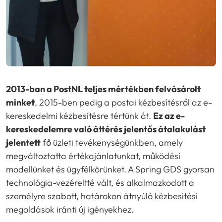
2013-ban a PostNL teljes mértékben felvásárolt
minket
, 2015-ben pedig a postai kézbesítésről az e-
kereskedelmi kézbesítésre tértünk át.
Ez az e-
kereskedelemre való áttérés jelentős átalakulást
jelentett
fő üzleti tevékenységünkben, amely
megváltoztatta értékajánlatunkat, működési
modellünket és ügyfélkörünket. A Spring GDS gyorsan
technológia-vezéreltté vált, és alkalmazkodott a
személyre szabott, határokon átnyúló kézbesítési
megoldások iránti új igényekhez.