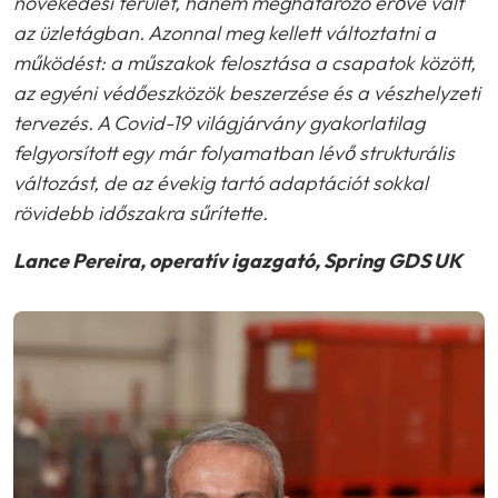
növekedési terület, hanem meghatározó erővé vált
az üzletágban. Azonnal meg kellett változtatni a
működést: a műszakok felosztása a csapatok között,
az egyéni védőeszközök beszerzése és a vészhelyzeti
tervezés. A Covid-19 világjárvány gyakorlatilag
felgyorsított egy már folyamatban lévő strukturális
változást, de az évekig tartó adaptációt sokkal
rövidebb időszakra sűrítette.
Lance Pereira, operatív igazgató, Spring GDS UK