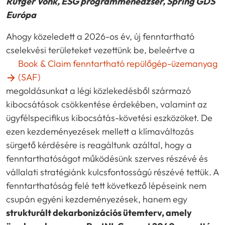
Rutger Vonk, ESG programmenedzser, Spring GDS
Európa
Ahogy közeledett a 2026-os év, új fenntartható
cselekvési területeket vezettünk be, beleértve a
Book & Claim fenntartható repülőgép-üzemanyag
(SAF)
megoldásunkat a légi közlekedésből származó
kibocsátások csökkentése érdekében, valamint az
ügyfélspecifikus kibocsátás-követési eszközöket. De
ezen kezdeményezések mellett a klímaváltozás
sürgető kérdésére is reagáltunk azáltal, hogy a
fenntarthatóságot működésünk szerves részévé és
vállalati stratégiánk kulcsfontosságú részévé tettük. A
fenntarthatóság felé tett következő lépéseink nem
csupán egyéni kezdeményezések, hanem egy
strukturált dekarbonizációs ütemterv, amely