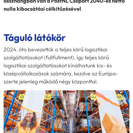
összhangban van a PostNL Csoport 2040-es nettó
nulla kibocsátási célkitűzésével
.
Táguló látókör
2024. óta bevezettük a teljes körű logisztikai
szolgáltatásokat (fullfullment), így teljes körű
logisztikai szolgáltatásokat kínálhatunk kis- és
középvállalkozások számára, kezdve az Európa-
szerte jelenleg működő négy központtal.