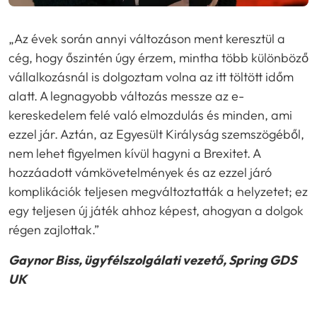
„Az évek során annyi változáson ment keresztül a
cég, hogy őszintén úgy érzem, mintha több különböző
vállalkozásnál is dolgoztam volna az itt töltött időm
alatt. A legnagyobb változás messze az e-
kereskedelem felé való elmozdulás és minden, ami
ezzel jár. Aztán, az Egyesült Királyság szemszögéből,
nem lehet figyelmen kívül hagyni a Brexitet. A
hozzáadott vámkövetelmények és az ezzel járó
komplikációk teljesen megváltoztatták a helyzetet; ez
egy teljesen új játék ahhoz képest, ahogyan a dolgok
régen zajlottak.”
Gaynor Biss, ügyfélszolgálati vezető, Spring GDS
UK