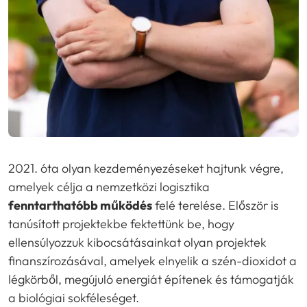
2021. óta olyan kezdeményezéseket hajtunk végre,
amelyek célja a nemzetközi logisztika
fenntarthatóbb működés
felé terelése. Először is
tanúsított projektekbe fektettünk be, hogy
ellensúlyozzuk kibocsátásainkat olyan projektek
finanszírozásával, amelyek elnyelik a szén-dioxidot a
légkörből, megújuló energiát építenek és támogatják
a biológiai sokféleséget.