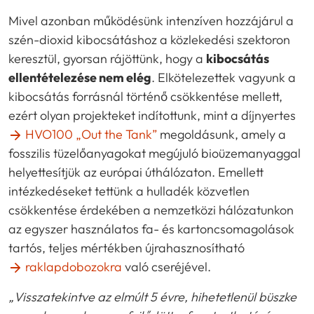
Mivel azonban működésünk intenzíven hozzájárul a
szén-dioxid kibocsátáshoz a közlekedési szektoron
keresztül, gyorsan rájöttünk, hogy a
kibocsátás
ellentételezése nem elég
. Elkötelezettek vagyunk a
kibocsátás forrásnál történő csökkentése mellett,
ezért olyan projekteket indítottunk, mint a díjnyertes
HVO100 „Out the Tank”
megoldásunk, amely a
fosszilis tüzelőanyagokat megújuló bioüzemanyaggal
helyettesítjük az európai úthálózaton. Emellett
intézkedéseket tettünk a hulladék közvetlen
csökkentése érdekében a nemzetközi hálózatunkon
az egyszer használatos fa- és kartoncsomagolások
tartós, teljes mértékben újrahasznosítható
raklapdobozokra
való cseréjével.
„Visszatekintve az elmúlt 5 évre, hihetetlenül büszke