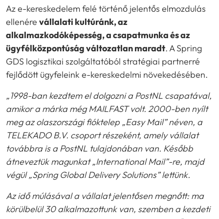
Az e-kereskedelem felé történő jelentős elmozdulás
ellenére
vállalati kultúránk, az
alkalmazkodóképesség, a csapatmunka és az
ügyfélközpontúság változatlan maradt
. A Spring
GDS logisztikai szolgáltatóból stratégiai partnerré
fejlődött ügyfeleink e-kereskedelmi növekedésében.
„1998-ban kezdtem el dolgozni a PostNL csapatával,
amikor a márka még MAILFAST volt. 2000-ben nyílt
meg az olaszországi fióktelep „Easy Mail” néven, a
TELEKADO B.V. csoport részeként, amely vállalat
továbbra is a PostNL tulajdonában van. Később
átneveztük magunkat „International Mail”-re, majd
végül „Spring Global Delivery Solutions” lettünk.
Az idő múlásával a vállalat jelentősen megnőtt: ma
körülbelül 30 alkalmazottunk van, szemben a kezdeti