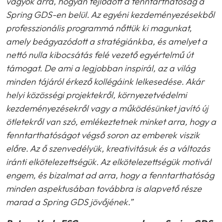
vagyok arra, hogyan fejlődött a fenntarthatóság a
Spring GDS-en belül. Az egyéni kezdeményezésekből
professzionális programmá nőttük ki magunkat,
amely beágyazódott a stratégiánkba, és amelyet a
nettó nulla kibocsátás felé vezető egyértelmű út
támogat. De ami a legjobban inspirál, az a világ
minden tájáról érkező kollégáink lelkesedése. Akár
helyi közösségi projektekről, környezetvédelmi
kezdeményezésekről vagy a működésünket javító új
ötletekről van szó, emlékeztetnek minket arra, hogy a
fenntarthatóságot végső soron az emberek viszik
előre. Az ő szenvedélyük, kreativitásuk és a változás
iránti elkötelezettségük. Az elkötelezettségük motivál
engem, és bizalmat ad arra, hogy a fenntarthatóság
minden aspektusában továbbra is alapvető része
marad a Spring GDS jövőjének.”