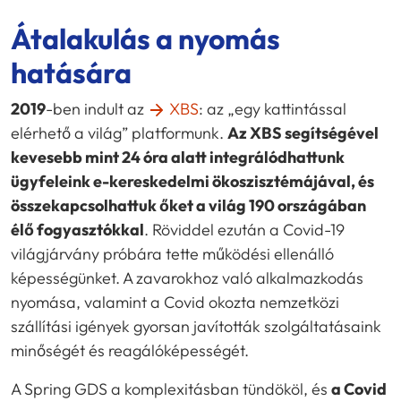
Átalakulás a nyomás
hatására
2019
-ben indult az
XBS
: az „egy kattintással
elérhető a világ” platformunk.
Az XBS segítségével
kevesebb mint 24 óra alatt integrálódhattunk
ügyfeleink e-kereskedelmi ökoszisztémájával, és
összekapcsolhattuk őket a világ 190 országában
élő fogyasztókkal
. Röviddel ezután a Covid-19
világjárvány próbára tette működési ellenálló
képességünket. A zavarokhoz való alkalmazkodás
nyomása, valamint a Covid okozta nemzetközi
szállítási igények gyorsan javították szolgáltatásaink
minőségét és reagálóképességét.
A Spring GDS a komplexitásban tündököl, és
a Covid