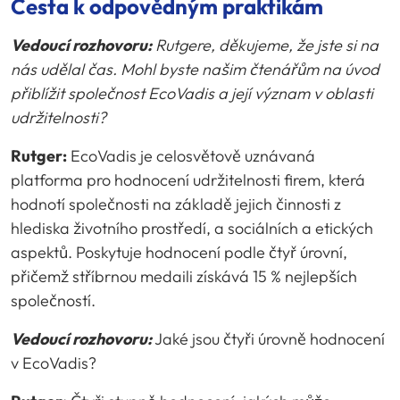
Cesta k odpovědným praktikám
Vedoucí rozhovoru:
Rutgere, děkujeme, že jste si na
nás udělal čas.
Mohl byste našim čtenářům na úvod
přiblížit společnost EcoVadis a její význam v oblasti
udržitelnosti?
Rutger:
EcoVadis je celosvětově uznávaná
platforma pro hodnocení udržitelnosti firem, která
hodnotí společnosti na základě jejich činnosti z
hlediska životního prostředí, a sociálních a etických
aspektů. Poskytuje hodnocení podle čtyř úrovní,
přičemž stříbrnou medaili získává 15 % nejlepších
společností.
Vedoucí rozhovoru:
Jaké jsou čtyři úrovně hodnocení
v EcoVadis?