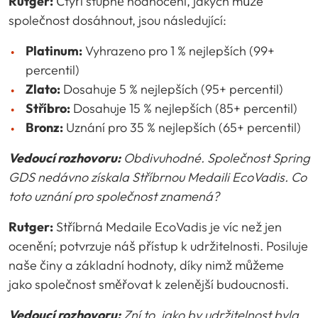
Rutger:
Čtyři stupně hodnocení, jakých může
společnost dosáhnout, jsou následující:
Platinum:
Vyhrazeno pro 1 % nejlepších (99+
percentil)
Zlato:
Dosahuje 5 % nejlepších (95+ percentil)
Stříbro:
Dosahuje 15 % nejlepších (85+ percentil)
Bronz:
Uznání pro 35 % nejlepších (65+ percentil)
Vedoucí rozhovoru:
Obdivuhodné.
Společnost Spring
GDS nedávno získala Stříbrnou Medaili EcoVadis.
Co
toto uznání pro společnost znamená?
Rutger:
Stříbrná Medaile EcoVadis je víc než jen
ocenění; potvrzuje náš přístup k udržitelnosti. Posiluje
naše činy a základní hodnoty, díky nimž můžeme
jako společnost směřovat k zelenější budoucnosti.
Vedoucí rozhovoru:
Zní to, jako by udržitelnost byla