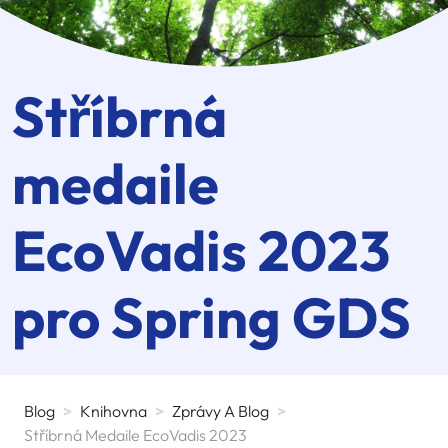
Stříbrná
medaile
EcoVadis 2023
pro
Spring GDS
Blog
>
Knihovna
>
Zprávy A Blog
>
Stříbrná Medaile EcoVadis 2023