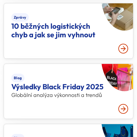
Zprávy
10 běžných logistických
chyb a jak se jim vyhnout
Přečtě
Blog
Výsledky Black Friday 2025
Globální analýza výkonnosti a trendů
Přečtě