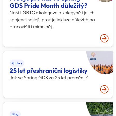
GDS Pride Month důležitý?
Naši LGBTQ+ kolegové a kolegyně i jejich
spojenci sdílejí, proč je inkluze důležitá na
pracovišti i mimo něj.
Přečtě
Zprávy
25 let přeshraniční logistiky
Jak se Spring GDS za 25 let proměnil?
Přečtě
Blog