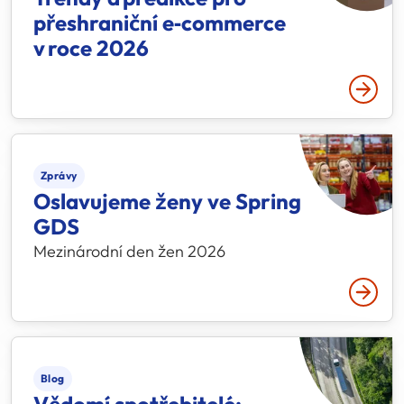
přeshraniční e‑commerce
v roce 2026
Přečtě
Zprávy
Oslavujeme ženy ve Spring
GDS
Mezinárodní den žen 2026
Přečtě
Blog
Vědomí spotřebitelé: