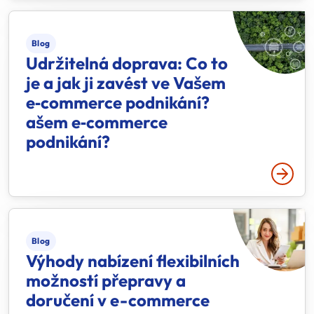
Blog
Udržitelná doprava: Co to
je a jak ji zavést ve Vašem
e‑commerce podnikání?
ašem e‑commerce
podnikání?
Přečtě
Blog
Výhody nabízení flexibilních
možností přepravy a
doručení v e-commerce