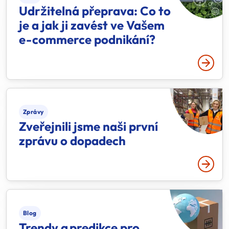
Udržitelná přeprava: Co to
je a jak ji zavést ve Vašem
e-commerce podnikání?
Přečtě
Zprávy
Zveřejnili jsme naši první
zprávu o dopadech
Přečtě
Blog
Trendy a predikce pro