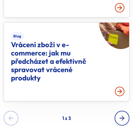
Přečtě
Blog
Vrácení zboží v e-
commerce: jak mu
předcházet a efektivně
spravovat vrácené
produkty
Přečtě
1 z 3