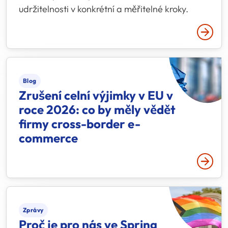
udržitelnosti v konkrétní a měřitelné kroky.
Přečtě
Blog
Zrušení celní výjimky v EU v
roce 2026: co by měly vědět
firmy cross-border e-
commerce
Přečtě
Zprávy
Proč je pro nás ve Spring