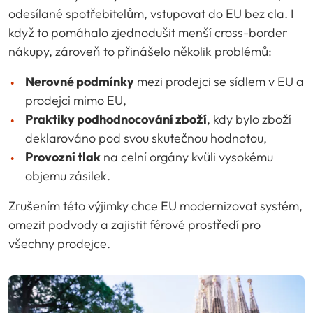
odesílané spotřebitelům, vstupovat do EU bez cla. I
když to pomáhalo zjednodušit menší cross-border
nákupy, zároveň to přinášelo několik problémů:
Nerovné podmínky
mezi prodejci se sídlem v EU a
prodejci mimo EU,
Praktiky podhodnocování zboží
, kdy bylo zboží
deklarováno pod svou skutečnou hodnotou,
Provozní tlak
na celní orgány kvůli vysokému
objemu zásilek.
Zrušením této výjimky chce EU modernizovat systém,
omezit podvody a zajistit férové prostředí pro
všechny prodejce.