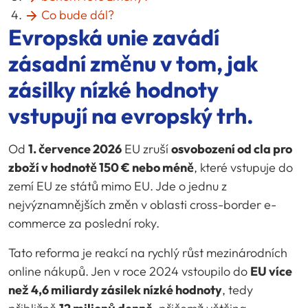
Co bude dál?
Evropská unie zavádí
zásadní změnu v tom, jak
zásilky nízké hodnoty
vstupují na evropský trh.
Od
1. července 2026
EU zruší
osvobození od cla pro
zboží v hodnotě 150 € nebo méně
, které vstupuje do
zemí EU ze států mimo EU. Jde o jednu z
nejvýznamnějších změn v oblasti cross-border e-
commerce za poslední roky.
Tato reforma je reakcí na rychlý růst mezinárodních
online nákupů. Jen v roce 2024 vstoupilo do
EU více
než 4,6 miliardy zásilek nízké hodnoty
, tedy