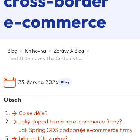
cross-border
e-commerce
Blog
>
Knihovna
>
Zprávy A Blog
>
The EU Removes The Customs Exemption For Parcels Under 150 Euros And Reshapes Cross-Border E-Commerce
23. června 2026
Blog
Obsah
Co se děje?
Jaký dopad to má na e-commerce firmy?
Jak Spring GDS podporuje e-commerce firmy
během této změny?