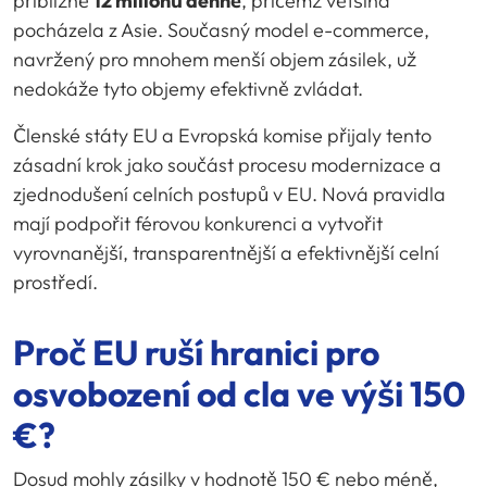
přibližně
12 milionů denně
, přičemž většina
pocházela z Asie. Současný model e-commerce,
navržený pro mnohem menší objem zásilek, už
nedokáže tyto objemy efektivně zvládat.
Členské státy EU a Evropská komise přijaly tento
zásadní krok jako součást procesu modernizace a
zjednodušení celních postupů v EU. Nová pravidla
mají podpořit férovou konkurenci a vytvořit
vyrovnanější, transparentnější a efektivnější celní
prostředí.
Proč EU ruší hranici pro
osvobození od cla ve výši 150
€?
Dosud mohly zásilky v hodnotě 150 € nebo méně,