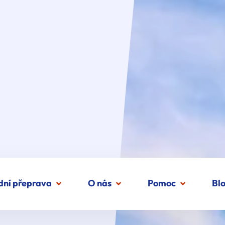
dní přeprava
O nás
Pomoc
Bl