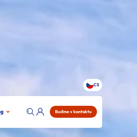
CS
og
Buďme v kontaktu