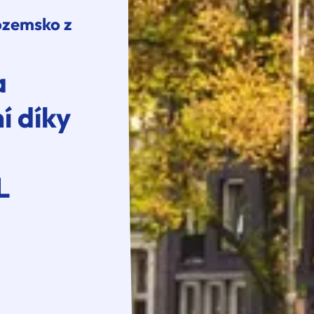
ozemsko z
a
í díky
L