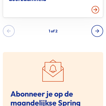
Lees 
1 of 2
Abonneer je op de
maandelijkse Spring